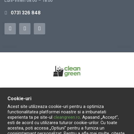
Luni-Vineri 08:00 – 18:00
0731 326 848
Abonare Newsletter:
Cookie-uri
Acest site utilizeaza cookie-uri pentru a optimiza
functionalitatea platformei noastre si a imbunatati
experienta ta pe site-ul
cleangreen.ro
. Apasand „Accept”,
esti de acord cu utilizarea tuturor cookie-urilor. Cu toate
ABONEAZA-MA
acestea, poti accesa „Optiuni” pentru a furniza un
consimtamant personalizat. Pentru a afla mai multe, citeste